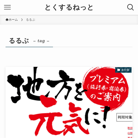
とくするねっと
ホーム
るるぶ
るるぶ
– tag –
未分類