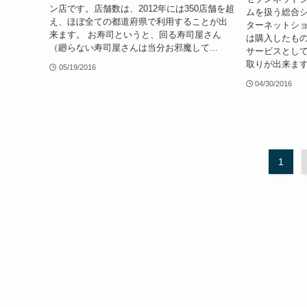
ン店です。店舗数は、2012年には350店舗を超
ムを扱う総合
え、ほぼ全ての都道府県で利用することが出
ターネットシ
来ます。 お寿司というと、回る寿司屋さん
は購入したも
（廻らない寿司屋さんは当分お邪魔して...
サービスとし
取りが出来ます
05/19/2016
04/30/2016
1