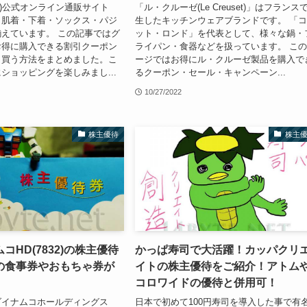
ZE)公式オンライン通販サイト
「ル・クルーゼ(Le Creuset)」はフランス
・肌着・下着・ソックス・パジ
生したキッチンウェアブランドです。 「
えています。 この記事ではグ
ット・ロンド」を代表として、様々な鍋・
お得に購入できる割引クーポン
ライパン・食器などを扱っています。 こ
く買う方法をまとめました。こ
ージではお得にル・クルーゼ製品を購入で
ショッピングを楽しみまし...
るクーポン・セール・キャンペーン...
10/27/2022
株主優待
株主
コHD(7832)の株主優待
かっぱ寿司で大活躍！カッパクリ
の食事券やおもちゃ券が
イトの株主優待をご紹介！アトム
コロワイドの優待と併用可！
ダイナムコホールディングス
日本で初めて100円寿司を導入した事で有