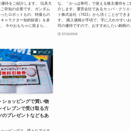
株主優待をご紹介します。 玩具大
な、「かっぱ寿司」で使える株主優待をご
んご存知の企業です。ガンダム
介します。運営会社であるカッパ・クリエ
いったロボットもの、特撮もの
ト株式会社（7421）から頂くことができま
（キャラクター知的財産）を多
す。 購入価格が手頃で、手に入れやすい
。 今やおもちゃに留まら...
司の優待ですので、おすすめしたい銘柄の..
07/10/2016
サービス
トショッピングで買い物
ンイレブンで受け取る方
ツのプレゼントなどもあ
ショッピングは、様々なアイテ