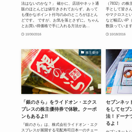
法はないのかな？」 確かに、店頭やネット通
（7832）の
販のほとんどは値引きされておらず、あって
手として皆さ
も僅かなポイント付与のみのところがほとん
やマクロスと
どです。 ですが、お気を落とさずに。ちゃん
など幅広いIP
とお買い得価格で手に入れる方法があ...
数扱っています
10/30/2016
10/18/2016
株主優待
「銀のさら」をライドオン・エクス
セブンネッ
プレスの株主優待券で体験。クーポ
をしてセブ
ンもあるよ!!
法！ドーナ
るよ！
『銀のさら』は、株式会社ライドオン・エク
スプレスが展開する宅配寿司日本一のチェー
セブンネット