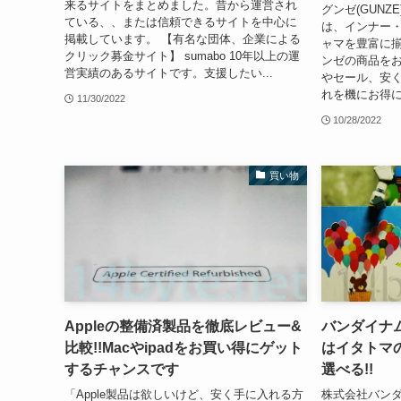
来るサイトをまとめました。昔から運営され
グンゼ(GUN
ている、、または信頼できるサイトを中心に
は、インナー
掲載しています。 【有名な団体、企業による
ャマを豊富に揃
クリック募金サイト】 sumabo 10年以上の運
ンゼの商品を
営実績のあるサイトです。支援したい...
やセール、安
れを機にお得に
11/30/2022
10/28/2022
買い物
Appleの整備済製品を徹底レビュー&
バンダイナム
比較!!Macやipadをお買い得にゲット
はイタトマ
するチャンスです
選べる!!
「Apple製品は欲しいけど、安く手に入れる方
株式会社バン