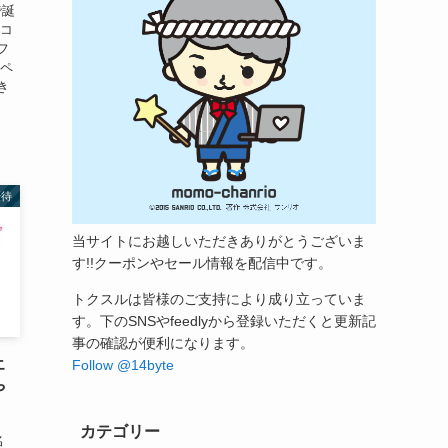
で誕
ココ
フ
のペ
き
優待
当サイトにお越しいただきありがとうございま
す!!クーポンやセール情報を配信中です。
トクスルは皆様のご支持により成り立っていま
す。下のSNSやfeedlyから登録いただくと更新記
事の確認が便利になります。
エ
Follow @14byte
や
カテゴリー
名