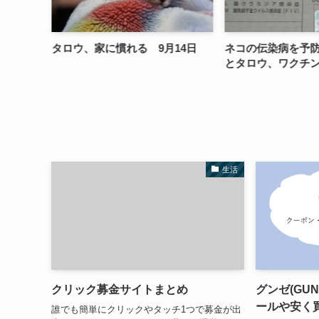
れる 9月14日
ネコの伝染病を予防しよう！モモ
セブンネ
とタロウ、ワクチン接種を受ける
物をして
る方法！
どもある
生活
クリック募金サイトまとめ
グンゼ(GU
ールや安く
誰でも簡単にクリックやタッチ1つで募金が出