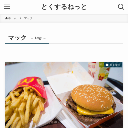
とくするねっと
ホーム
マック
マック
– tag –
株主優待