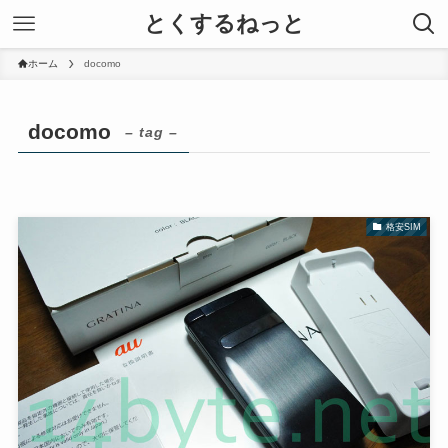
とくするねっと
ホーム
docomo
docomo
– tag –
格安SIM