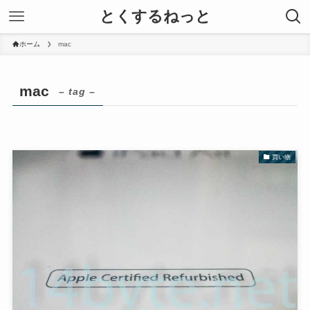
とくするねっと
ホーム
mac
mac
– tag –
買い物